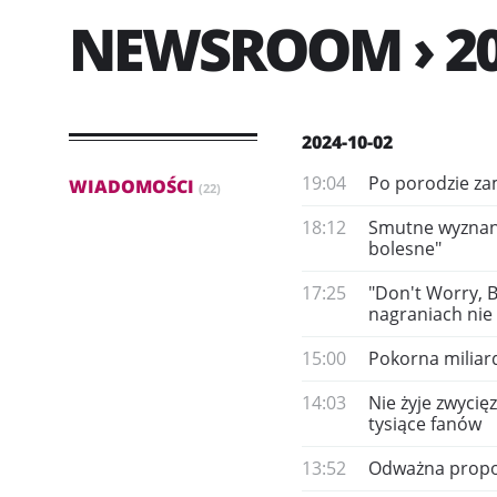
NEWSROOM › 20
2024-10-02
19:04
Po porodzie za
WIADOMOŚCI
(22)
18:12
Smutne wyznanie
bolesne"
17:25
"Don't Worry, B
nagraniach nie 
15:00
Pokorna miliar
14:03
Nie żyje zwycię
tysiące fanów
13:52
Odważna propoz