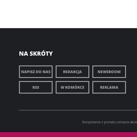
NA SKRÓTY
NAPISZ DO NAS
REDAKCJA
NEWSROOM
RSS
W KOMÓRCE
REKLAMA
Korzystanie z portalu oznacza akc