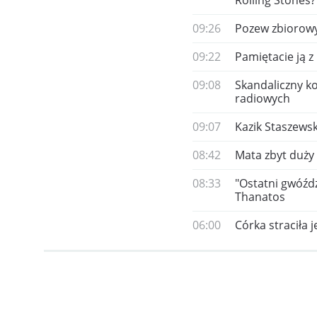
Rolling Stones?
09:26
Pozew zbiorowy
09:22
Pamiętacie ją z
09:08
Skandaliczny k
radiowych
09:07
Kazik Staszews
08:42
Mata zbyt duży 
08:33
"Ostatni gwóźd
Thanatos
06:00
Córka straciła 