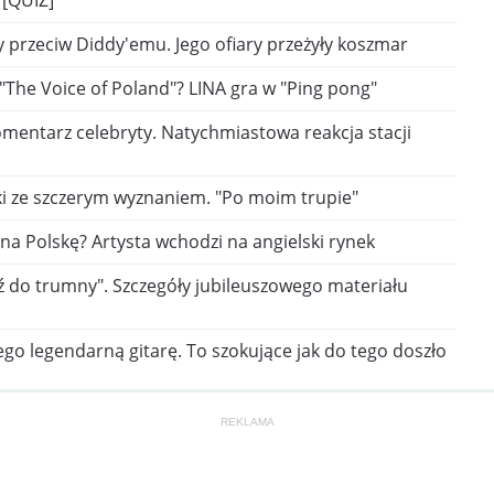
 [QUIZ]
 przeciw Diddy'emu. Jego ofiary przeżyły koszmar
 "The Voice of Poland"? LINA gra w "Ping pong"
omentarz celebryty. Natychmiastowa reakcja stacji
ki ze szczerym wyznaniem. "Po moim trupie"
na Polskę? Artysta wchodzi na angielski rynek
ź do trumny". Szczegóły jubileuszowego materiału
jego legendarną gitarę. To szokujące jak do tego doszło
REKLAMA