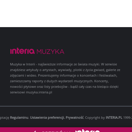
Muzyka w Interii - najświeższe informacje ze świata muzyki. W serwisie
znajdziesz artykuły o artystach, wywiady, plotki z życia gwiazd, galerie ze
zdjęciami i wideo. Prezentujemy informacje o koncertach i festiwalach,
zamieszczamy raporty z dużych wydarzeń muzycznych. Koncerty,
nowości płytowe oraz listy przebojów - bądź cały czas na bieżąco dzięki
serwisowi muzyka.interia.pl
eptację
Regulaminu
.
Ustawienia preferencji.
Prywatność
. Copyright by
INTERIA.PL
1999-2