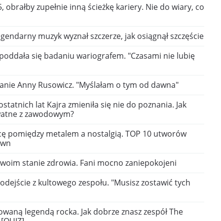
5, obrałby zupełnie inną ścieżkę kariery. Nie do wiary, co
egendarny muzyk wyznał szczerze, jak osiągnął szczęście
poddała się badaniu wariografem. "Czasami nie lubię
anie Anny Rusowicz. "Myślałam o tym od dawna"
ostatnich lat Kajra zmieniła się nie do poznania. Jak
ywatne z zawodowym?
icę pomiędzy metalem a nostalgią. TOP 10 utworów
own
 swoim stanie zdrowia. Fani mocno zaniepokojeni
dejście z kultowego zespołu. "Musisz zostawić tych
owaną legendą rocka. Jak dobrze znasz zespół The