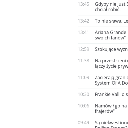
13:45
Gdyby nie Just 
chciał robić!
13:42
To nie sława. L
13:41
Ariana Grande 
swoich fanów"
12:59
Szokujące wyzn
11:38
Na przestrzeni 
łączy życie pr
11:09
Zacierają gran
System Of A D
10:30
Frankie Valli o
10:06
Namówił go na o
frajerów"
09:49
Są niekwestion