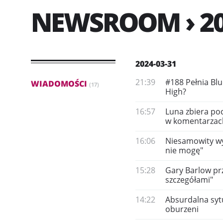
NEWSROOM › 20
2024-03-31
21:39
#188 Pełnia Blu
WIADOMOŚCI
(17)
High?
16:57
Luna zbiera po
w komentarzac
16:06
Niesamowity wys
nie mogę"
15:28
Gary Barlow prz
szczegółami"
14:22
Absurdalna sytu
oburzeni