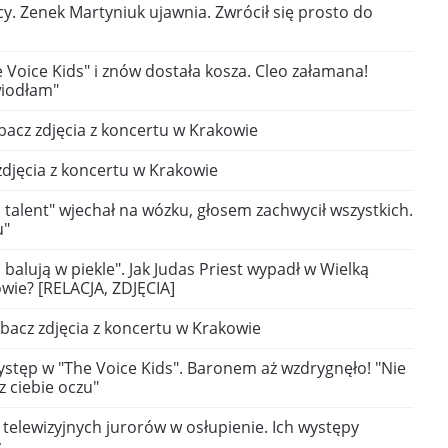
y. Zenek Martyniuk ujawnia. Zwrócił się prosto do
 Voice Kids" i znów dostała kosza. Cleo załamana!
wiodłam"
bacz zdjęcia z koncertu w Krakowie
zdjęcia z koncertu w Krakowie
talent" wjechał na wózku, głosem zachwycił wszystkich.
u"
 balują w piekle". Jak Judas Priest wypadł w Wielką
wie? [RELACJA, ZDJĘCIA]
obacz zdjęcia z koncertu w Krakowie
stęp w "The Voice Kids". Baronem aż wzdrygnęło! "Nie
 ciebie oczu"
 telewizyjnych jurorów w osłupienie. Ich występy
y