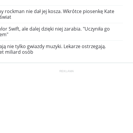
y rockman nie dał jej kosza. Wkrótce piosenkę Kate
 świat
ylor Swift, ale dalej dzięki niej zarabia. "Uczyniła go
iem"
ą nie tylko gwiazdy muzyki. Lekarze ostrzegają.
t miliard osób
REKLAMA