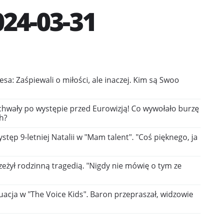
24-03-31
esa: Zaśpiewali o miłości, ale inaczej. Kim są Swoo
chwały po występie przed Eurowizją! Co wywołało burzę
h?
tęp 9-letniej Natalii w "Mam talent". "Coś pięknego, ja
eżył rodzinną tragedią. "Nigdy nie mówię o tym ze
acja w "The Voice Kids". Baron przepraszał, widzowie