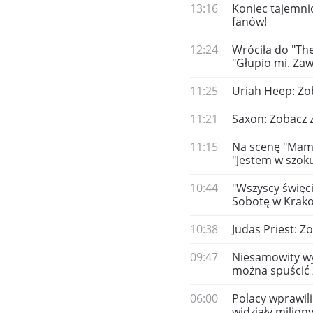
13:16
Koniec tajemnic
fanów!
12:24
Wróciła do "The
"Głupio mi. Za
11:25
Uriah Heep: Zo
11:21
Saxon: Zobacz 
11:15
Na scenę "Mam 
"Jestem w szok
10:44
"Wszyscy święci
Sobotę w Krako
10:38
Judas Priest: Z
09:47
Niesamowity wy
można spuścić z
06:00
Polacy wprawili
widziały milion