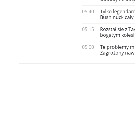
05:40
Tylko legendarn
Bush nucił cały
05:15
Rozstał się z Ta
bogatym koles
05:00
Te problemy maj
Zagrożony nawe