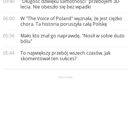
09:40
"Długość dźwięku samotności" przebojem 30-
lecia. Nie obeszło się bez wpadki
06:00
W "The Voice of Poland" wyznała, że jest ciężko
chora. Ta historia poruszyła całą Polskę
05:56
Mało kto znał go naprawdę. "Nosił w sobie dużo
bólu"
05:44
To największy przebój wszech czasów. Jak
skomentował ten sukces?
REKLAMA