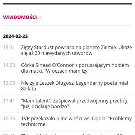
WIADOMOŚCI
(9)
2024-03-23
15:31
Ziggy Stardust powraca na planetę Ziemię. Ukaże
się aż 29 niewydanych utworów
14:20
Córka Sinead O'Connor z poruszającym hołdem
dla matki. "W oczach mam łzy"
13:00
Nie żyje Leszek Długosz. Legendarny poeta miał
82 lata
11:41
"Mam talent": Zaśpiewał przedwojenny przebój.
"Już, dziękuję bardzo"
10:35
TVP przekazało pilne wieści ws. Opola. "Problemy
techniczne"