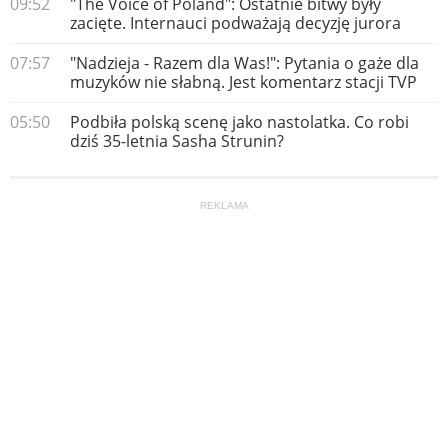
09:52
"The Voice of Poland": Ostatnie bitwy były
zacięte. Internauci podważają decyzję jurora
07:57
"Nadzieja - Razem dla Was!": Pytania o gaże dla
muzyków nie słabną. Jest komentarz stacji TVP
05:50
Podbiła polską scenę jako nastolatka. Co robi
dziś 35-letnia Sasha Strunin?
REKLAMA