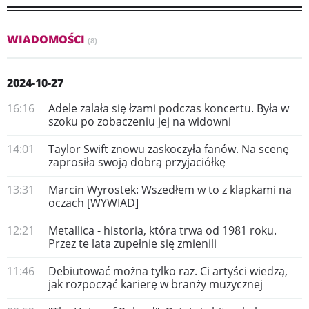
WIADOMOŚCI
(8)
2024-10-27
16:16
Adele zalała się łzami podczas koncertu. Była w
szoku po zobaczeniu jej na widowni
14:01
Taylor Swift znowu zaskoczyła fanów. Na scenę
zaprosiła swoją dobrą przyjaciółkę
13:31
Marcin Wyrostek: Wszedłem w to z klapkami na
oczach [WYWIAD]
12:21
Metallica - historia, która trwa od 1981 roku.
Przez te lata zupełnie się zmienili
11:46
Debiutować można tylko raz. Ci artyści wiedzą,
jak rozpocząć karierę w branży muzycznej