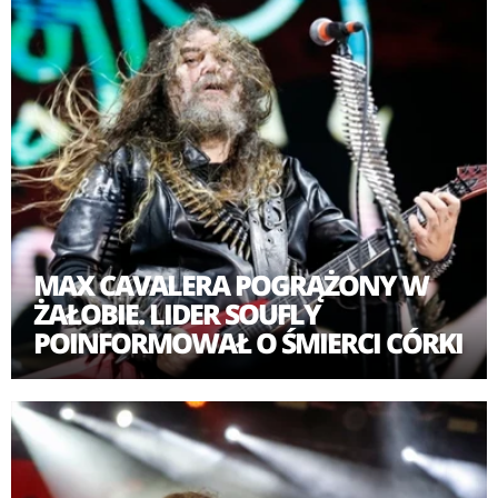
MAX CAVALERA POGRĄŻONY W
ŻAŁOBIE. LIDER SOUFLY
POINFORMOWAŁ O ŚMIERCI CÓRKI