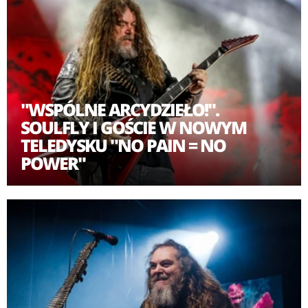
"WSPÓLNE ARCYDZIEŁO!".
SOULFLY I GOŚCIE W NOWYM
TELEDYSKU "NO PAIN = NO
POWER"