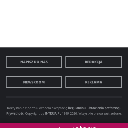
NAPISZ DO NAS
REDAKCJA
NEWSROOM
REKLAMA
Korzystanie z portalu oznacza akceptację
Regulaminu
.
Ustawienia preferencji.
Prywatność
. Copyright by
INTERIA.PL
1999-2026. Wszystkie prawa zastrzeżone.