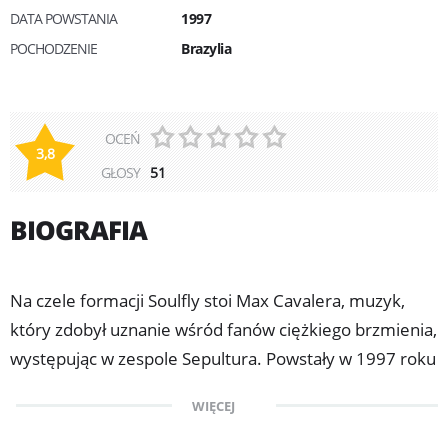
DATA POWSTANIA
1997
POCHODZENIE
Brazylia
OCEŃ
3,8
GŁOSY
51
BIOGRAFIA
Na czele formacji Soulfly stoi Max Cavalera, muzyk,
który zdobył uznanie wśród fanów ciężkiego brzmienia,
występując w zespole Sepultura. Powstały w 1997 roku
w Arizonie Soulfly, łącząc metal z elementami muzyki
WIĘCEJ
etnicznej, z miejsca podbił serca wyznawców
ekstremalnego hałasu. "Soulfly", "Primitive", "3"