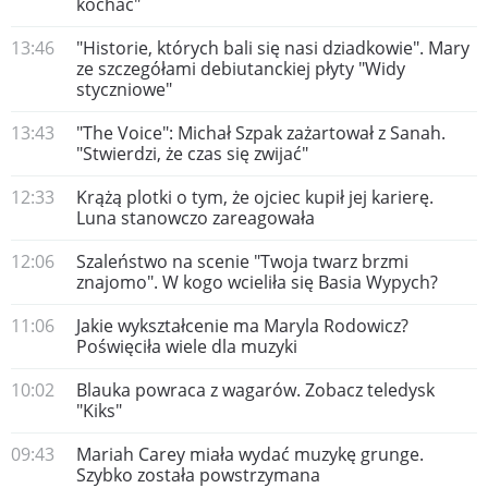
kochać"
13:46
"Historie, których bali się nasi dziadkowie". Mary
ze szczegółami debiutanckiej płyty "Widy
styczniowe"
13:43
"The Voice": Michał Szpak zażartował z Sanah.
"Stwierdzi, że czas się zwijać"
12:33
Krążą plotki o tym, że ojciec kupił jej karierę.
Luna stanowczo zareagowała
12:06
Szaleństwo na scenie "Twoja twarz brzmi
znajomo". W kogo wcieliła się Basia Wypych?
11:06
Jakie wykształcenie ma Maryla Rodowicz?
Poświęciła wiele dla muzyki
10:02
Blauka powraca z wagarów. Zobacz teledysk
"Kiks"
09:43
Mariah Carey miała wydać muzykę grunge.
Szybko została powstrzymana