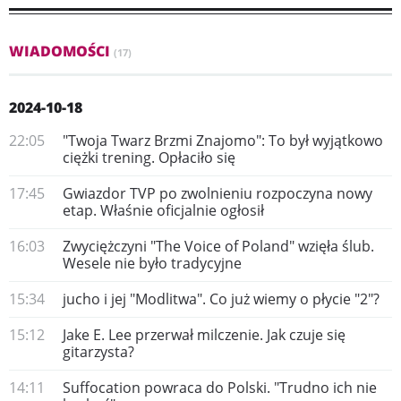
WIADOMOŚCI
(17)
2024-10-18
22:05
"Twoja Twarz Brzmi Znajomo": To był wyjątkowo
ciężki trening. Opłaciło się
17:45
Gwiazdor TVP po zwolnieniu rozpoczyna nowy
etap. Właśnie oficjalnie ogłosił
16:03
Zwyciężczyni "The Voice of Poland" wzięła ślub.
Wesele nie było tradycyjne
15:34
jucho i jej "Modlitwa". Co już wiemy o płycie "2"?
15:12
Jake E. Lee przerwał milczenie. Jak czuje się
gitarzysta?
14:11
Suffocation powraca do Polski. "Trudno ich nie