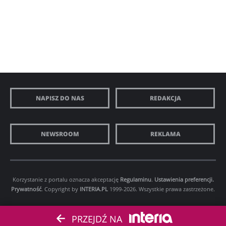
NAPISZ DO NAS
REDAKCJA
NEWSROOM
REKLAMA
Korzystanie z portalu oznacza akceptację
Regulaminu
.
Ustawienia preferencji.
Prywatność
. Copyright by
INTERIA.PL
1999-2026. Wszystkie prawa zastrzeżone.
PRZEJDŹ NA