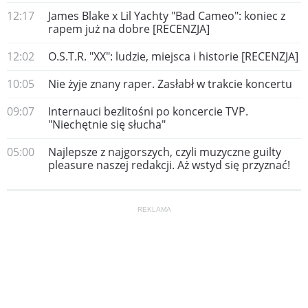
12:17
James Blake x Lil Yachty "Bad Cameo": koniec z
rapem już na dobre [RECENZJA]
12:02
O.S.T.R. "XX": ludzie, miejsca i historie [RECENZJA]
10:05
Nie żyje znany raper. Zasłabł w trakcie koncertu
09:07
Internauci bezlitośni po koncercie TVP.
"Niechętnie się słucha"
05:00
Najlepsze z najgorszych, czyli muzyczne guilty
pleasure naszej redakcji. Aż wstyd się przyznać!
REKLAMA