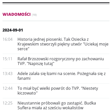
WIADOMOŚCI
(10)
2024-09-01
16:04
Historia jednej piosenki. Tak Osiecka z
Krajewskim stworzyli piękny utwór "Uciekaj moje
serce"
15:11
Rafał Brzozowski rozgoryczony po zachowaniu
TVP. "Napiszę tutaj"
13:43
Adele zalała się łzami na scenie. Pożegnała się z
fanami
12:44
To miał być wielki powrót do TVP. "Niestety
kiczowato"
12:25
Nieustannie próbowali go zastąpić. Budka
Suflera miała aż sześciu wokalistów