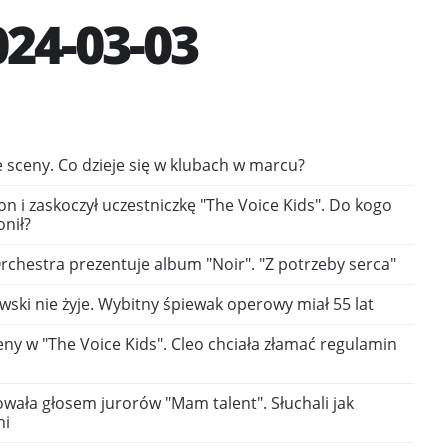
24-03-03
ie sceny. Co dzieje się w klubach w marcu?
on i zaskoczył uczestniczkę "The Voice Kids". Do kogo
onił?
chestra prezentuje album "Noir". "Z potrzeby serca"
ski nie żyje. Wybitny śpiewak operowy miał 55 lat
ny w "The Voice Kids". Cleo chciała złamać regulamin
owała głosem jurorów "Mam talent". Słuchali jak
ni