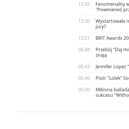
12:55
Fenomenalny wy
"Powinieneś pr
12:30
Wystartowała n
jury?
10:21
BRIT Awards 20
05:48
Przebój "Daj mi
znają
05:43
Jennifer Lopez 
05:40
Piotr "Lolek" 
05:20
Miłosna ballada
sukcesu "Witho