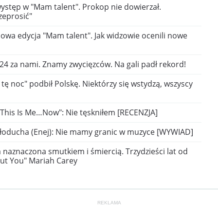
stęp w "Mam talent". Prokop nie dowierzał.
zeprosić"
owa edycja "Mam talent". Jak widzowie ocenili nowe
24 za nami. Znamy zwycięzców. Na gali padł rekord!
 tę noc" podbił Polskę. Niektórzy się wstydzą, wszyscy
"This Is Me…Now": Nie tęskniłem [RECENZJA]
Sołoducha (Enej): Nie mamy granic w muzyce [WYWIAD]
 naznaczona smutkiem i śmiercią. Trzydzieści lat od
ut You" Mariah Carey
REKLAMA