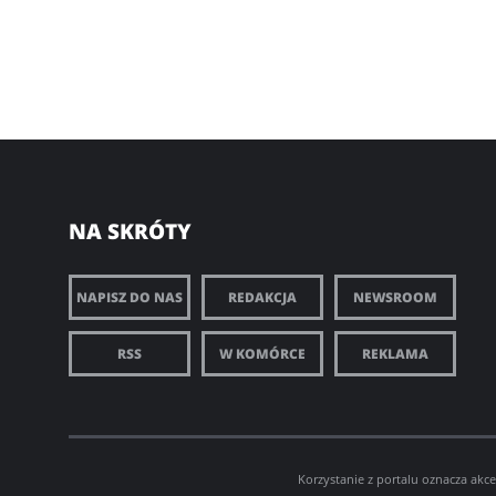
NA SKRÓTY
NAPISZ DO NAS
REDAKCJA
NEWSROOM
RSS
W KOMÓRCE
REKLAMA
Korzystanie z portalu oznacza akc