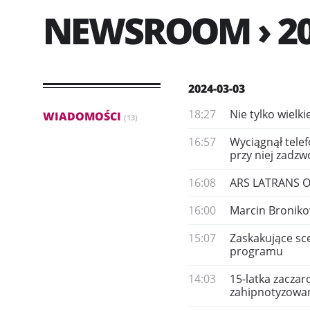
NEWSROOM › 20
2024-03-03
18:27
Nie tylko wielk
WIADOMOŚCI
(13)
16:57
Wyciągnął telef
przy niej zadzw
16:08
ARS LATRANS Or
16:00
Marcin Bronikow
15:07
Zaskakujące sce
programu
14:03
15-latka zaczar
zahipnotyzowa