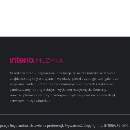
Muzyka w Interii - najświeższe informacje ze świata muzyki. W serwisie
znajdziesz artykuły o artystach, wywiady, plotki z życia gwiazd, galerie ze
zdjęciami i wideo. Prezentujemy informacje o koncertach i festiwalach,
zamieszczamy raporty z dużych wydarzeń muzycznych. Koncerty,
nowości płytowe oraz listy przebojów - bądź cały czas na bieżąco dzięki
serwisowi muzyka.interia.pl
eptację
Regulaminu
.
Ustawienia preferencji.
Prywatność
. Copyright by
INTERIA.PL
1999-2