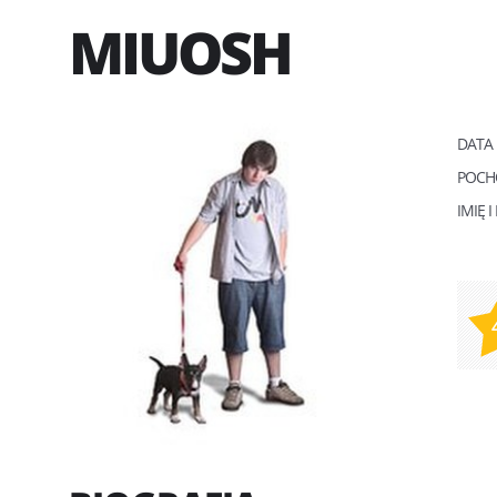
MIUOSH
DATA
POCH
IMIĘ 