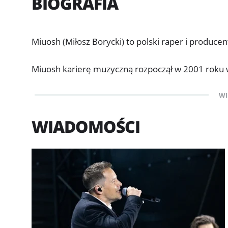
BIOGRAFIA
Miuosh (Miłosz Borycki) to polski raper i produce
Miuosh karierę muzyczną rozpoczął w 2001 roku 
nagrał dwie płyty, przez krótki okres współtworz
WI
solową karierę.
WIADOMOŚCI
Jako Miuosh wdał dziewięć studyjnych albumów: "
sumptem), "Fandango Gang" (2009r., wydawnictw
"Pogrzeb" (2009r.), "Piąta strona świata" (2011r.)
(2013r., płyta nagrana w duecie z Onarem), "Pan z 
Ponadto raper w swoim dorobku ma album koncert
nagranego w siedzibie Narodowej Orkiestry Symfo
wraz z Narodową Orkiestrą Symfoniczną Polskiego