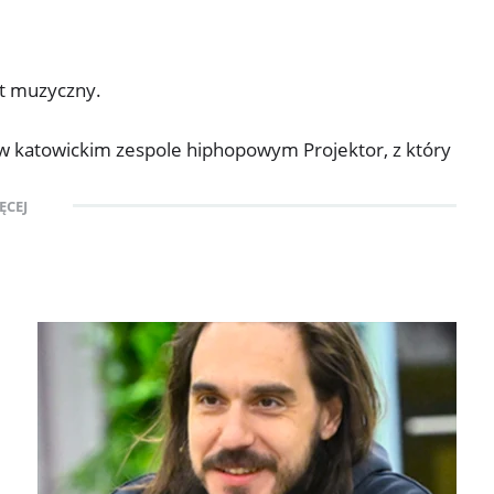
nt muzyczny.
w katowickim zespole hiphopowym Projektor, z który
ył projekt Perwer Squad, a od 2007 roku prowadzi
ĘCEJ
Projekcje" (2007r.), "Maue LP" (2007r., własnym
o przygotowane w duecie z Bas Tajpanem),
, "Prosto przed siebie" (2012r.), "Nowe światło"
Katowic" (2014r.) i "Ulice bogów" (2015r.).
owy "2015", na którym zalazł się zapis występu
nicznej Polskiego Radia, który muzyk zaprezentował
 Radia w Katowicach pod dyrekcją Radzimira "Jimka"