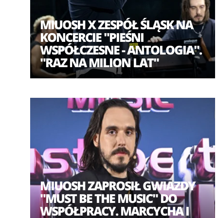
Dębskiego. Gościnnie w koncercie udział wzięli: r
MIUOSH X ZESPÓŁ ŚLĄSK NA
(Lilly Hates Roses) oraz Jan "Kyks" Skrzek.
KONCERCIE "PIEŚNI
WSPÓŁCZESNE - ANTOLOGIA".
"RAZ NA MILION LAT"
MIUOSH ZAPROSIŁ GWIAZDY
"MUST BE THE MUSIC" DO
WSPÓŁPRACY. MARCYCHA I