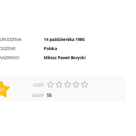
 URODZENIA
14 października 1986
ODZENIE
Polska
I NAZWISKO
Miłosz Paweł Borycki
OCEŃ
4,1
GŁOSY
55