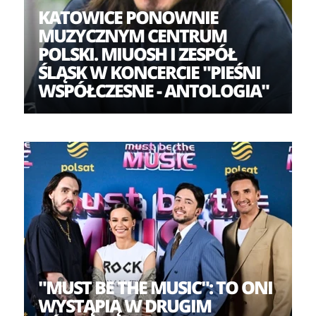
KATOWICE PONOWNIE
aper Joka (Kaliber 44), wokalistka Katarzyna Gołomska
MUZYCZNYM CENTRUM
POLSKI. MIUOSH I ZESPÓŁ
ŚLĄSK W KONCERCIE "PIEŚNI
WSPÓŁCZESNE - ANTOLOGIA"
"MUST BE THE MUSIC": TO ONI
WYSTĄPIĄ W DRUGIM