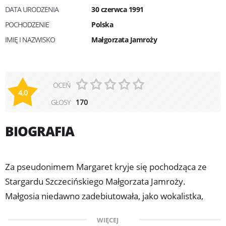
DATA URODZENIA
30 czerwca 1991
POCHODZENIE
Polska
IMIĘ I NAZWISKO
Małgorzata Jamroży
OCEŃ
4,0
GŁOSY
170
BIOGRAFIA
Za pseudonimem Margaret kryje się pochodząca ze
Stargardu Szczecińskiego Małgorzata Jamroży.
Małgosia niedawno zadebiutowała, jako wokalistka,
a od kilku lat prowadzi popularnego bloga modowego.
WIĘCEJ