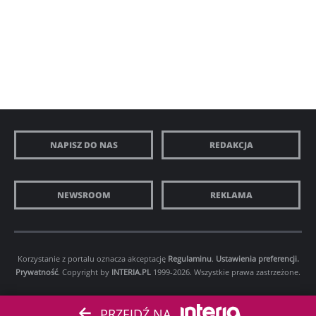
NAPISZ DO NAS
REDAKCJA
NEWSROOM
REKLAMA
Korzystanie z portalu oznacza akceptację
Regulaminu
.
Ustawienia preferencji.
Prywatność
. Copyright by
INTERIA.PL
1999-2026. Wszystkie prawa zastrzeżone.
PRZEJDŹ NA