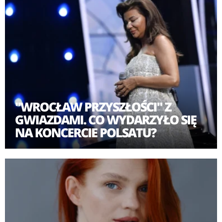
"WROCŁAW PRZYSZŁOŚCI" Z
GWIAZDAMI. CO WYDARZYŁO SIĘ
NA KONCERCIE POLSATU?