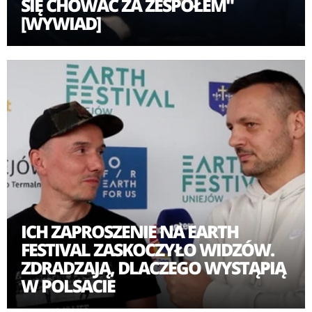
SIĘ CHOWAĆ ZA ZESPOŁEM"
[WYWIAD]
ICH ZAPROSZENIE NA EARTH
FESTIVAL ZASKOCZYŁO WIDZÓW.
ZDRADZAJĄ, DLACZEGO WYSTĄPIĄ
W POLSACIE