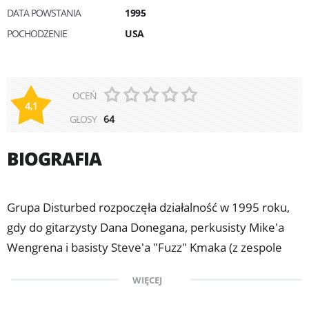
DATA POWSTANIA
1995
POCHODZENIE
USA
OCEŃ
4,1
GŁOSY
64
BIOGRAFIA
Grupa Disturbed rozpoczęła działalność w 1995 roku,
gdy do gitarzysty Dana Donegana, perkusisty Mike'a
Wengrena i basisty Steve'a "Fuzz" Kmaka (z zespole
udzielał się do 2004 roku, kiedy to zastąpił go John
WIĘCEJ
Moyer.) dołączył wokalista David Draiman, który zgłosił
odpowiadając na prasowe ogłoszenie.