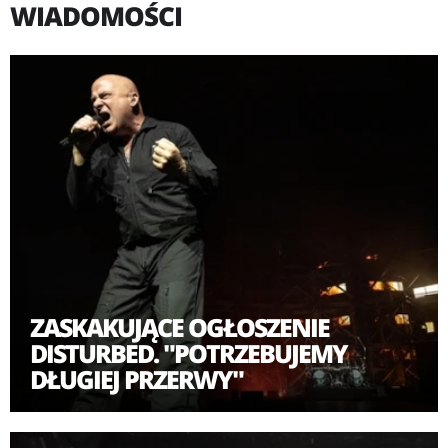
WIADOMOŚCI
Disturbed, który wykonuje muzykę zaliczaną do takich
gatunków jak heavy metal, hard rock, nu metal, ma na
koncie siedem studyjnych albumów. Zadebiutował
płytą "The Sickness" w 2000 roku. Kolejne studyjne
krążki to “Believe" (2002 r.), “Ten Thousand Fists (2005
r.), “Indestructible" (2008 r.), “Asylum" (2010),
“Immortalized" (2015 r.) i “Evolution" (2018 r.).
Łączna sprzedaż wszystkich albumów wynosi do dziś
kilkanaście milionów kopii. Druga studyjna płyta, jako
ZASKAKUJĄCE OGŁOSZENIE
pierwsza w dyskografii Disturbed, szturmem zdobyła 1.
DISTURBED. "POTRZEBUJEMY
miejsce na liście Billboard 200. Później jeszcze trzy
DŁUGIEJ PRZERWY"
albumy Amerykanów powtórzyły ten wyczyn.