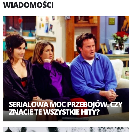
WIADOMOŚCI
Jego rodzice, którzy byli nauczycielami, rozwiedli się,
gdy chłopiec miał 10 lat i już jako 14-latek zarabiał na
siebie. Szybko zainteresował się muzyką - w domu na
ścianach wieszał kartki z tekstami Boba Dylana, a u
sąsiada uczył się grać na pianinie. Wkrótce potem
odkrył gitarę.
Tom już w szkole średniej zabawiał swoimi występami
uczniów i nauczycieli, grał wtedu w zespole "The
Systems", a w świat show biznesu wkroczył niedługo po
tym.
SERIALOWA MOC PRZEBOJÓW. CZY
ZNACIE TE WSZYSTKIE HITY?
Latem 1972 roku pracował jako portier w muzycznym
klubie The Heritage w San Diego, gdzie pozwolono mu,