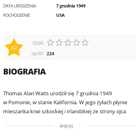
DATA URODZENIA
7 grudnia 1949
POCHODZENIE
USA
OCEŃ
3,2
GŁOSY
224
BIOGRAFIA
Thomas Alan Waits urodził się 7 grudnia 1949
w Pomonie, w stanie Kalifornia. W jego żyłach płynie
mieszanka krwi szkockiej i irlandzkiej ze strony ojca
oraz norweskiej ze strony matki. Dorastał z dwiema
WIĘCEJ
siostrami, przemieszczając się z miasta do miasta
w obrębie rodzinnego stanu.