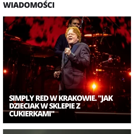
WIADOMOŚCI
album "Picture Books", który ukazał się w październiku
1985 roku. Płytę promowały utwory "Money's Too
Tight (To Mention)" (cover hitu Valentine Brothers) oraz
"Holding Back the Years", które zyskały ogromną
popularność w Europie i za Oceanem, a dzięki temu
płyta pokryła się platyną.
Kolejny krążek "Men and Women" (marzec 1987)
powstał w znacznej mierze dzięki współpracy Hucknalla
i słynnej Lamont Dozier - związanej z wytwórnią
Motown. Album nie zyskał jednak takiej popularności
SIMPLY RED W KRAKOWIE. "JAK
jak debiut pomimo, że zawierał dwa przeboje "The
DZIECIAK W SKLEPIE Z
Right Thing" i cover Cole Portera "Ev'ry Time We Say
CUKIERKAMI"
Goodbye".