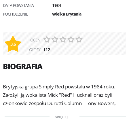
DATA POWSTANIA
1984
POCHODZENIE
Wielka Brytania
OCEŃ
3,6
GŁOSY
112
BIOGRAFIA
Brytyjska grupa Simply Red powstała w 1984 roku.
Założyli ją wokalista Mick "Red" Hucknall oraz byli
członkowie zespołu Durutti Column - Tony Bowers,
Chris Joyce i Tim Kellett oraz Sylvan Richardson i Fritz
WIĘCEJ
McIntyre. Niebawem Simply Red podpisali kontrakt
z wytwórnią Elektra Records i wydali swój pierwszy