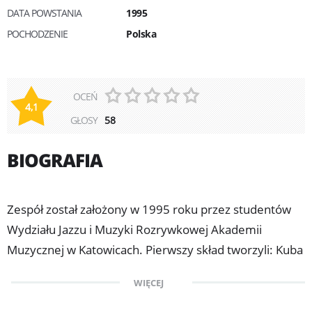
DATA POWSTANIA
1995
POCHODZENIE
Polska
OCEŃ
4,1
GŁOSY
58
BIOGRAFIA
Zespół został założony w 1995 roku przez studentów
Wydziału Jazzu i Muzyki Rozrywkowej Akademii
Muzycznej w Katowicach. Pierwszy skład tworzyli: Kuba
Badach (wokal), Przemek Maciołek (gitara), Piotr Żaczek
WIĘCEJ
(bas), Robert Luty (bębny) i Tomek Szymuś (klawisze).
Po raz pierwszy zagrali na festiwalu w Opolu w 1997