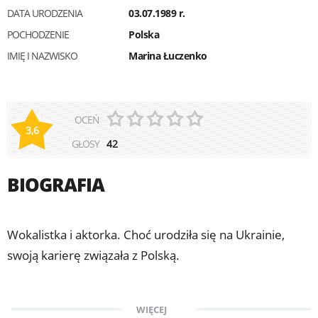
DATA URODZENIA
03.07.1989 r.
POCHODZENIE
Polska
IMIĘ I NAZWISKO
Marina Łuczenko
OCEŃ
3,6
GŁOSY
42
BIOGRAFIA
Wokalistka i aktorka. Choć urodziła się na Ukrainie,
swoją karierę związała z Polską.
Przyszła na świat 3 lipca 1989 roku w mieście Winnica.
WIĘCEJ
Dwa lata później, razem z rodzicami i bratem