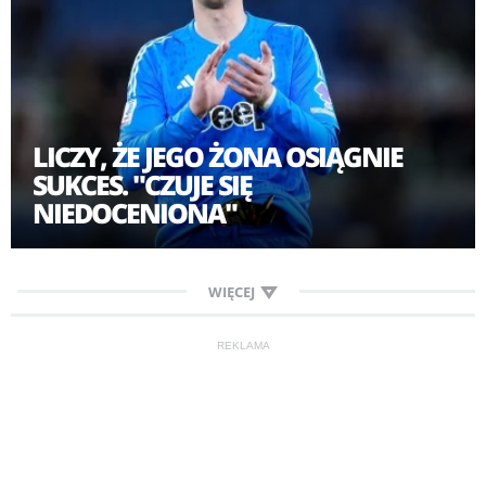
LICZY, ŻE JEGO ŻONA OSIĄGNIE
SUKCES. "CZUJE SIĘ
NIEDOCENIONA"
WIĘCEJ
REKLAMA