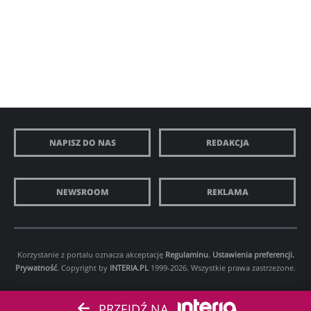
NAPISZ DO NAS
REDAKCJA
NEWSROOM
REKLAMA
Korzystanie z portalu oznacza akceptację
Regulaminu
.
Ustawienia preferencji.
Prywatność
. Copyright by
INTERIA.PL
1999-2026. Wszystkie prawa zastrzeżone.
PRZEJDŹ NA