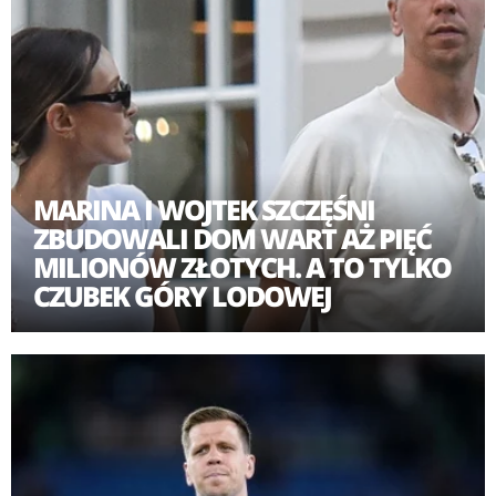
MARINA I WOJTEK SZCZĘŚNI
ZBUDOWALI DOM WART AŻ PIĘĆ
MILIONÓW ZŁOTYCH. A TO TYLKO
CZUBEK GÓRY LODOWEJ