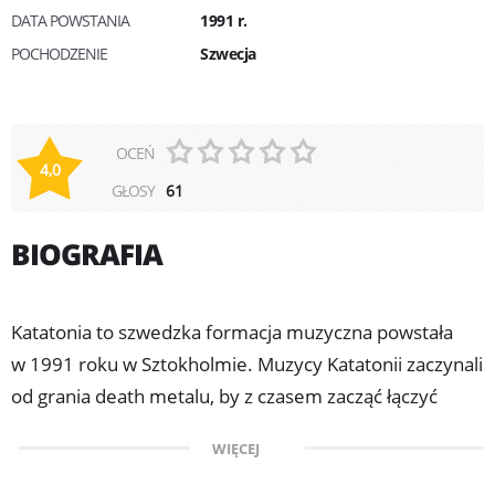
DATA POWSTANIA
1991 r.
POCHODZENIE
Szwecja
OCEŃ
4,0
GŁOSY
61
BIOGRAFIA
Katatonia to szwedzka formacja muzyczna powstała
w 1991 roku w Sztokholmie. Muzycy Katatonii zaczynali
od grania death metalu, by z czasem zacząć łączyć
doom metal z progresją, aż w końcu - z uwagi na
WIĘCEJ
nastrój ich twórczości - dorobili się przydomku
"szwedzcy melancholicy".