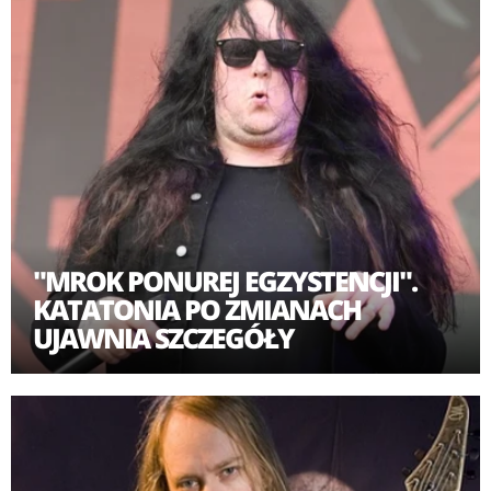
materiał nosi tytuł "Lacquer".
Obecny skład grupy to Anders Nyström i Jonas Renkse
- tworzą Katatonię od jej początków, oraz Niklas Sandin,
Daniel Moilanen i Roger Öjersson.
"MROK PONUREJ EGZYSTENCJI".
KATATONIA PO ZMIANACH
UJAWNIA SZCZEGÓŁY