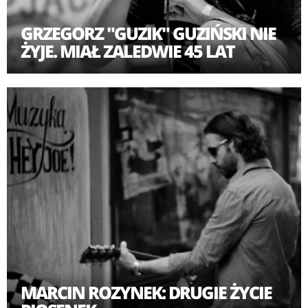
GRZEGORZ "GUZIK" GUZIŃSKI NIE
ŻYJE. MIAŁ ZALEDWIE 45 LAT
MARCIN ROZYNEK: DRUGIE ŻYCIE