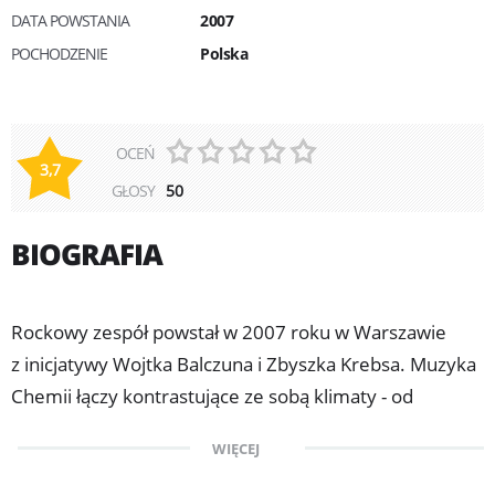
DATA POWSTANIA
2007
POCHODZENIE
Polska
OCEŃ
3,7
GŁOSY
50
BIOGRAFIA
Rockowy zespół powstał w 2007 roku w Warszawie
z inicjatywy Wojtka Balczuna i Zbyszka Krebsa. Muzyka
Chemii łączy kontrastujące ze sobą klimaty - od
orientalnych przez akustyczne, funk aż do ciężkich
WIĘCEJ
rockowych riffów.