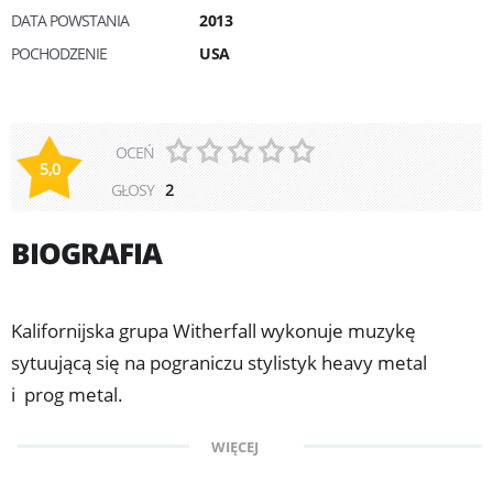
DATA POWSTANIA
2013
POCHODZENIE
USA
OCEŃ
5,0
GŁOSY
2
BIOGRAFIA
Kalifornijska grupa Witherfall wykonuje muzykę
sytuującą się na pograniczu stylistyk heavy metal
i prog metal.
WIĘCEJ
Formacja nagrała dwie pełnowymiarowe płyty.
Debiutancki album "Nocturnes And Requiems" ukazał