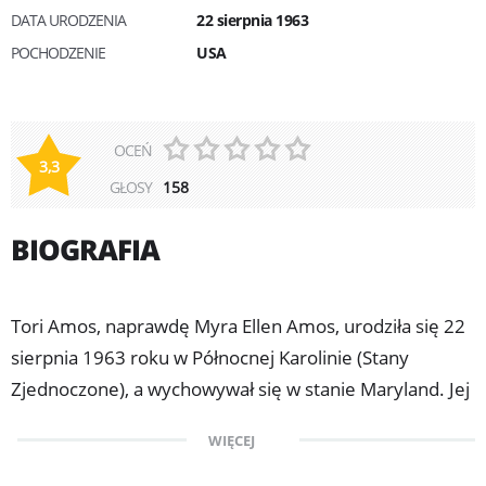
DATA URODZENIA
22 sierpnia 1963
POCHODZENIE
USA
OCEŃ
3,3
GŁOSY
158
BIOGRAFIA
Tori Amos, naprawdę Myra Ellen Amos, urodziła się 22
sierpnia 1963 roku w Północnej Karolinie (Stany
Zjednoczone), a wychowywał się w stanie Maryland. Jej
ojciec był kapłanem w kościele metodystów, a sama
WIĘCEJ
Tori zaczynała karierę w chórze.