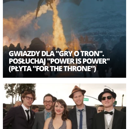
GWIAZDY DLA "GRY O TRON".
POSŁUCHAJ "POWER IS POWER"
(PŁYTA "FOR THE THRONE")