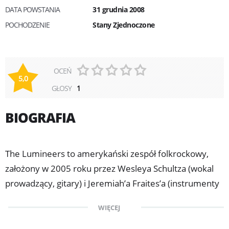
DATA POWSTANIA
31 grudnia 2008
POCHODZENIE
Stany Zjednoczone
OCEŃ
5,0
GŁOSY
1
BIOGRAFIA
The Lumineers to amerykański zespół folkrockowy,
założony w 2005 roku przez Wesleya Schultza (wokal
prowadzący, gitary) i Jeremiah’a Fraites’a (instrumenty
perkusyjne). Skład grupy uzupełniają muzycy sesyjni.
WIĘCEJ
Pod szyldem The Lumineers ukazały się dwa