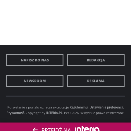
NAPISZ DO NAS
REDAKCJA
NEWSROOM
REKLAMA
Korzystanie z portalu oznacza akceptację
Regulaminu
.
Ustawienia preferencji.
Prywatność
. Copyright by
INTERIA.PL
1999-2026. Wszystkie prawa zastrzeżone.
PRZEJDŹ NA