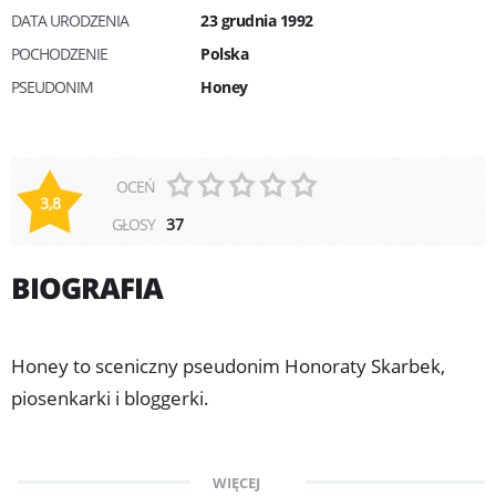
DATA URODZENIA
23 grudnia 1992
POCHODZENIE
Polska
PSEUDONIM
Honey
OCEŃ
3,8
GŁOSY
37
BIOGRAFIA
Honey to sceniczny pseudonim Honoraty Skarbek,
piosenkarki i bloggerki.
Swoją przygodę z muzyką rozpoczęła w 2008 roku od
WIĘCEJ
udzielania się w piosenkach innych wykonawców,