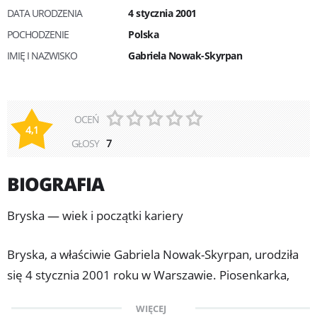
DATA URODZENIA
4 stycznia 2001
POCHODZENIE
Polska
IMIĘ I NAZWISKO
Gabriela Nowak-Skyrpan
OCEŃ
4,1
GŁOSY
7
BIOGRAFIA
Bryska — wiek i początki kariery
Bryska, a właściwie Gabriela Nowak-Skyrpan, urodziła
się 4 stycznia 2001 roku w Warszawie. Piosenkarka,
kompozytorka i autorka tekstów — Bryska określana
WIĘCEJ
jest mianem objawienia nowoczesnej sceny