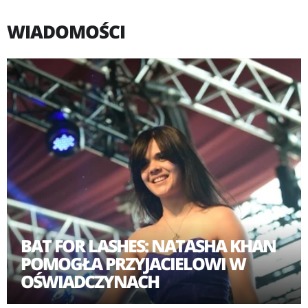
przyciągnęły wrażliwych fanów, poszukujących nowych
WIADOMOŚCI
dźwięków krytyków muzycznych oraz internetowych
bloggerów.
Pierwszym albumem Bat For Lashes był wydany
jesienią 2006 roku krążek "Fur And Gold", będący
popisem Natashy, która zagrała na pianinie, harfie,
gitarze, basie, perkusji i jeszcze kilku innych
instrumentach, do tego współprodukowała płytę,
napisała teksty, a nawet stworzyła odpowiednią
oprawę wizualna, przekładającą się także na teledyski,
choćby do singlowego "What's A Girl To Do?". Sukces
BAT FOR LASHES: NATASHA KHAN
artystyczny "Fur and Gold" podkreśliła nominacja do
POMOGŁA PRZYJACIELOWI W
Mercury Music Prize w roku 2007 oraz zaproszenie na
OŚWIADCZYNACH
trasę koncertową przez Radiohead.