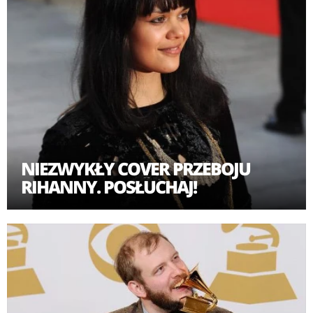
planowana jest na jesień 2012 roku.
W 2012 roku artystka wystąpiła w Polsce podczas
Heineken Open'er Festival.
NIEZWYKŁY COVER PRZEBOJU
RIHANNY. POSŁUCHAJ!