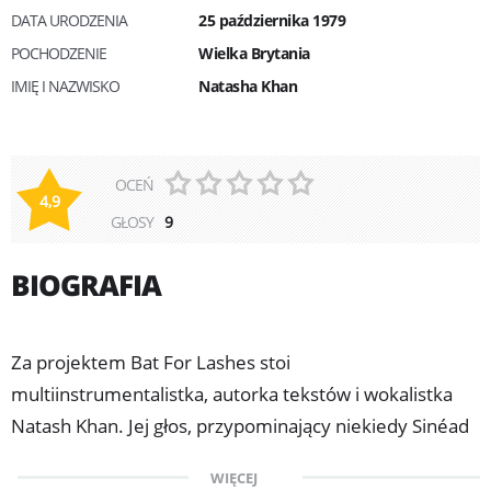
DATA URODZENIA
25 października 1979
POCHODZENIE
Wielka Brytania
IMIĘ I NAZWISKO
Natasha Khan
OCEŃ
4,9
GŁOSY
9
BIOGRAFIA
Za projektem Bat For Lashes stoi
multiinstrumentalistka, autorka tekstów i wokalistka
Natash Khan. Jej głos, przypominający niekiedy Sinéad
O'Connor a nawet Björk i jej muzyka - rozpięta między
WIĘCEJ
intymnością a tanecznością - bardzo szybko