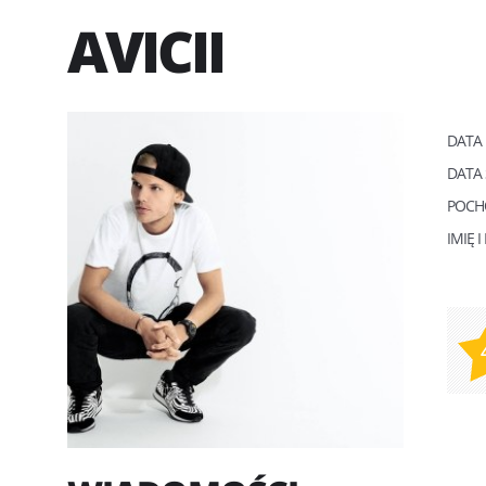
AVICII
DATA
DATA 
POCH
IMIĘ 