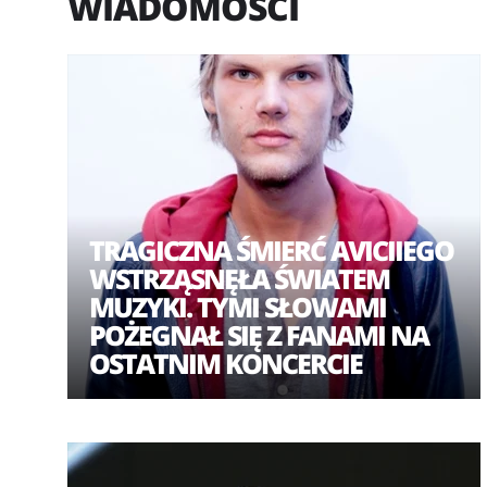
WIADOMOŚCI
TRAGICZNA ŚMIERĆ AVICIIEGO
WSTRZĄSNĘŁA ŚWIATEM
MUZYKI. TYMI SŁOWAMI
POŻEGNAŁ SIĘ Z FANAMI NA
OSTATNIM KONCERCIE