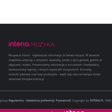
Muzyka w Interii - najświeższe informacje ze świata muzyki. W serwisie
znajdziesz artykuły o artystach, wywiady, plotki z życia gwiazd, galerie ze
zdjęciami i wideo. Prezentujemy informacje o koncertach i festiwalach,
zamieszczamy raporty z dużych wydarzeń muzycznych. Koncerty,
nowości płytowe oraz listy przebojów - bądź cały czas na bieżąco dzięki
serwisowi muzyka.interia.pl
eptację
Regulaminu
.
Ustawienia preferencji.
Prywatność
. Copyright by
INTERIA.PL
1999-2