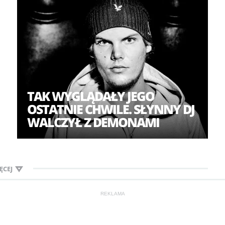
TAK WYGLĄDAŁY JEGO
OSTATNIE CHWILE. SŁYNNY DJ
WALCZYŁ Z DEMONAMI
ĘCEJ
REKLAMA