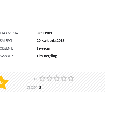
 URODZENIA
8.09.1989
ŚMIERCI
20 kwietnia 2018
ODZENIE
Szwecja
I NAZWISKO
Tim Bergling
OCEŃ
4,4
GŁOSY
8