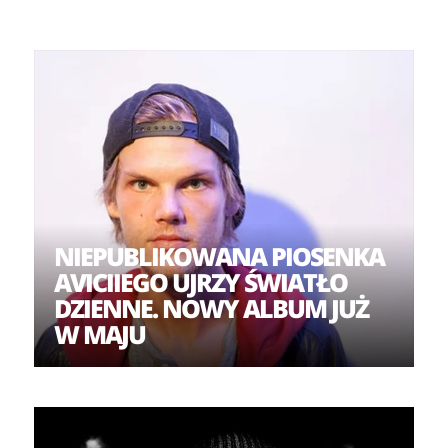
NIEPUBLIKOWANA PIOSENKA
AVICIIEGO UJRZY ŚWIATŁO
DZIENNE. NOWY ALBUM JUŻ
W MAJU