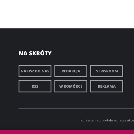
NA SKRÓTY
NAPISZ DO NAS
REDAKCJA
NEWSROOM
RSS
W KOMÓRCE
REKLAMA
Korzystanie z portalu oznacza akc