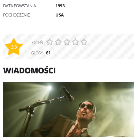
DATA POWSTANIA
1993
POCHODZENIE
USA
OCEŃ
3,3
GŁOSY
61
WIADOMOŚCI