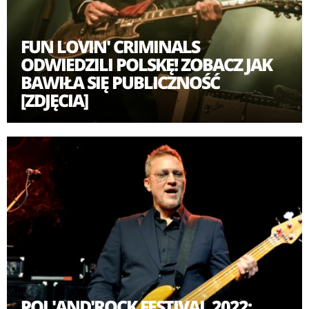
FUN LOVIN' CRIMINALS
ODWIEDZILI POLSKĘ! ZOBACZ JAK
BAWIŁA SIĘ PUBLICZNOŚĆ
[ZDJĘCIA]
POL'AND'ROCK FESTIVAL 2022: