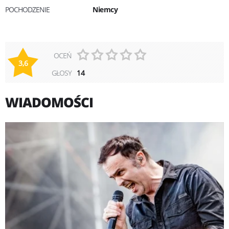
POCHODZENIE
Niemcy
OCEŃ
3,6
GŁOSY
14
WIADOMOŚCI