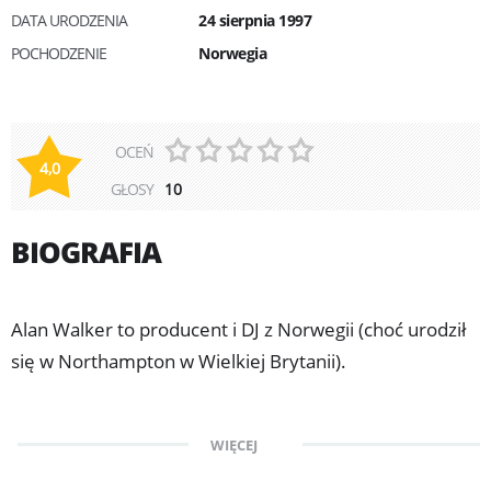
DATA URODZENIA
24 sierpnia 1997
POCHODZENIE
Norwegia
OCEŃ
4,0
GŁOSY
10
BIOGRAFIA
Alan Walker to producent i DJ z Norwegii (choć urodził
się w Northampton w Wielkiej Brytanii).
Muzyk na scenę wkroczył w 2014 r.
WIĘCEJ
z electrohouse'owymi singlami "Fade", "Spectre"
i "Force".