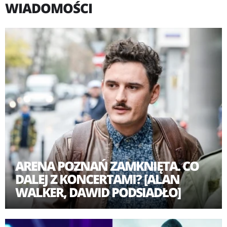
WIADOMOŚCI
Pod koniec 2015 r. pojawiła się nowa wersja "Fade",
z dołożonymi wokalami - pod tytułem "Faded".
Odświeżona piosenka "zaskoczyła", błyskawicznie
wspięła się na szczyty list singlowych w iTunes i Spotify
na całym świecie. Utwór podbił też playlisty stacji
radiowych, a singel okrył się kilkakrotną platyną
w krajach skandynawskich.
ARENA POZNAŃ ZAMKNIĘTA. CO
DALEJ Z KONCERTAMI? [ALAN
WALKER, DAWID PODSIADŁO]