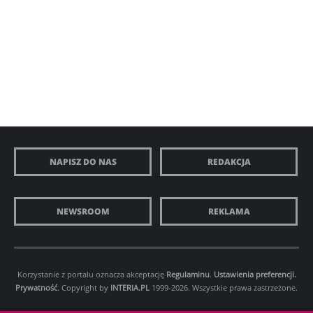
NAPISZ DO NAS
REDAKCJA
NEWSROOM
REKLAMA
Korzystanie z portalu oznacza akceptację
Regulaminu
.
Ustawienia preferencji.
Prywatność
. Copyright by
INTERIA.PL
1999-2026. Wszystkie prawa zastrzeżone.