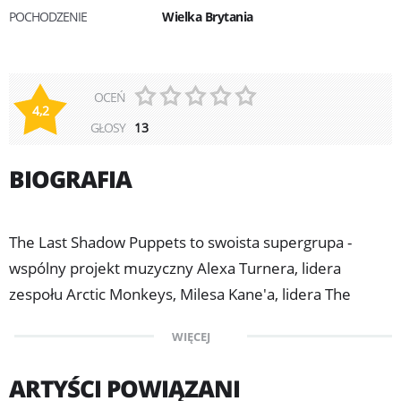
POCHODZENIE
Wielka Brytania
OCEŃ
4,2
GŁOSY
13
BIOGRAFIA
The Last Shadow Puppets
to swoista supergrupa -
wspólny projekt muzyczny Alexa Turnera, lidera
zespołu Arctic Monkeys, Milesa Kane'a, lidera The
Rascals, oraz Jamesa Forda perkusisty i producenta
WIĘCEJ
muzycznego, członka Simian Mobile Disco.
ARTYŚCI POWIĄZANI
Formacja ma na koncie dwa studyjne albumy: "The Age