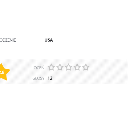
ODZENIE
USA
OCEŃ
2,8
GŁOSY
12