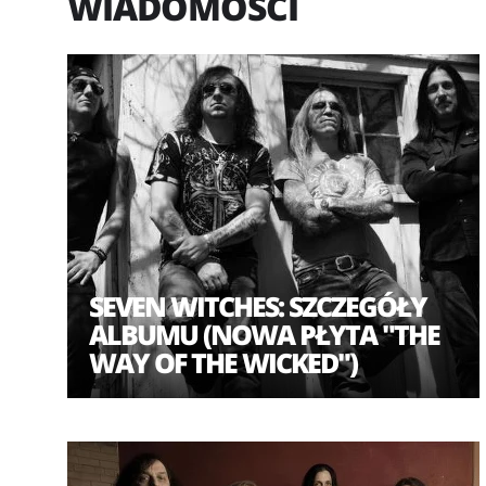
WIADOMOŚCI
SEVEN WITCHES: SZCZEGÓŁY
ALBUMU (NOWA PŁYTA "THE
WAY OF THE WICKED")