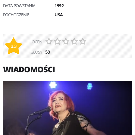
DATA POWSTANIA
1992
POCHODZENIE
USA
OCEŃ
3,3
GŁOSY
53
WIADOMOŚCI