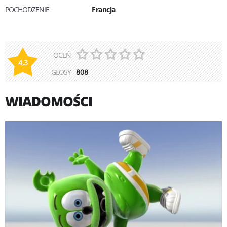
POCHODZENIE
Francja
OCEŃ
4,3
GŁOSY
808
WIADOMOŚCI