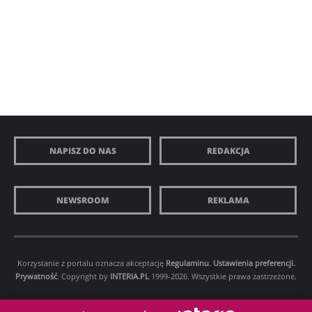
NAPISZ DO NAS
REDAKCJA
NEWSROOM
REKLAMA
Korzystanie z portalu oznacza akceptację
Regulaminu
.
Ustawienia preferencji.
Prywatność
. Copyright by
INTERIA.PL
1999-2026. Wszystkie prawa zastrzeżone.