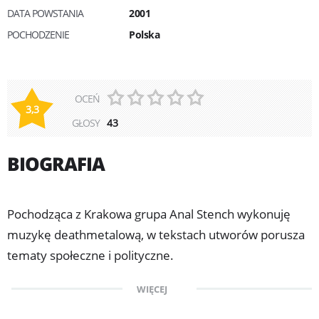
DATA POWSTANIA
2001
POCHODZENIE
Polska
OCEŃ
3,3
GŁOSY
43
BIOGRAFIA
Pochodząca z Krakowa grupa Anal Stench wykonuję
muzykę deathmetalową, w tekstach utworów porusza
tematy społeczne i polityczne.
WIĘCEJ
Zespół Anal Stench zaprezentował się po raz pierwszy
w 2002 roku materiałem demo. Pierwsze dwa