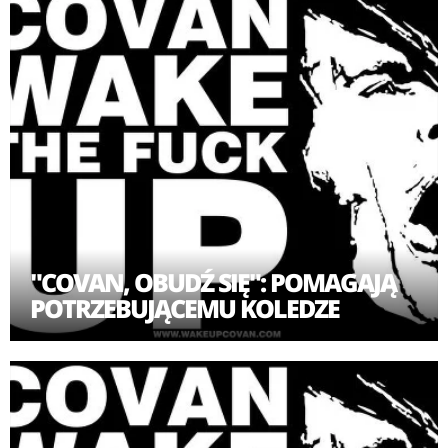
Snatch, eks- Decapitated), basista Andrzej Hejmej (Thy
Disease) oraz pałker James Stewart ( znany m.in.
muzykowania z formacjami Vader, Decapitated, Divine
Chaos, Sceptic i Corruption).
"COVAN, OBUDŹ SIĘ": POMAGAJĄ
POTRZEBUJĄCEMU KOLEDZE