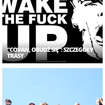
"COVAN, OBUDŹ SIĘ": SZCZEGÓŁY
TRASY